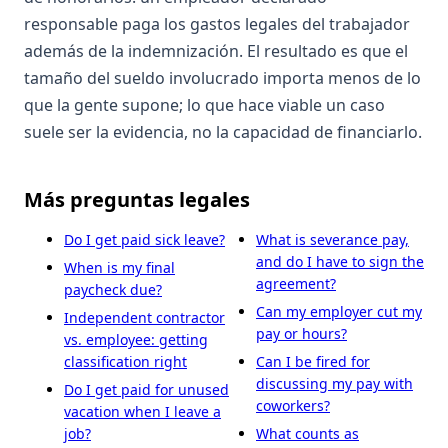
responsable paga los gastos legales del trabajador
además de la indemnización. El resultado es que el
tamaño del sueldo involucrado importa menos de lo
que la gente supone; lo que hace viable un caso
suele ser la evidencia, no la capacidad de financiarlo.
Más preguntas legales
Do I get paid sick leave?
What is severance pay,
and do I have to sign the
When is my final
agreement?
paycheck due?
Can my employer cut my
Independent contractor
pay or hours?
vs. employee: getting
classification right
Can I be fired for
discussing my pay with
Do I get paid for unused
coworkers?
vacation when I leave a
job?
What counts as