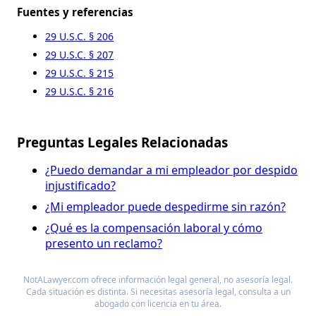
Fuentes y referencias
29 U.S.C. § 206
29 U.S.C. § 207
29 U.S.C. § 215
29 U.S.C. § 216
Preguntas Legales Relacionadas
¿Puedo demandar a mi empleador por despido
injustificado?
¿Mi empleador puede despedirme sin razón?
¿Qué es la compensación laboral y cómo
presento un reclamo?
NotALawyer.com ofrece información legal general, no asesoría legal.
Cada situación es distinta. Si necesitas asesoría legal, consulta a un
abogado con licencia en tu área.