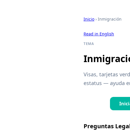
Inicio
› Inmigración
Read in English
TEMA
Inmigraci
Visas, tarjetas ve
estatus — ayuda en
Inic
Preguntas Lega