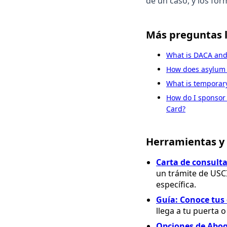
de un caso, y los for
Más preguntas 
What is DACA and
How does asylum w
What is temporary
How do I sponsor
Card?
Herramientas y 
Carta de consulta
un trámite de USC
específica.
Guía: Conoce tus
llega a tu puerta o
Opciones de Abog