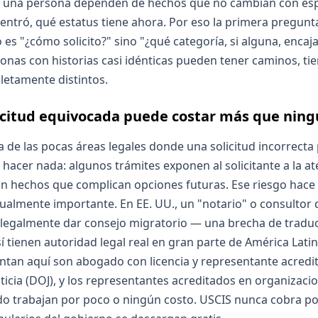
de una persona dependen de hechos que no cambian con es
entró, qué estatus tiene ahora. Por eso la primera pregunta
es "¿cómo solicito?" sino "¿qué categoría, si alguna, encaja
onas con historias casi idénticas pueden tener caminos, ti
etamente distintos.
icitud equivocada puede costar más que nin
 de las pocas áreas legales donde una solicitud incorrecta 
hacer nada: algunos trámites exponen al solicitante a la at
ijan hechos que complican opciones futuras. Ese riesgo hace 
ualmente importante. En EE. UU., un "notario" o consultor 
legalmente dar consejo migratorio — una brecha de traduc
í tienen autoridad legal real en gran parte de América Latin
ntan aquí son abogado con licencia y representante acredi
cia (DOJ), y los representantes acreditados en organizacio
 trabajan por poco o ningún costo. USCIS nunca cobra por 