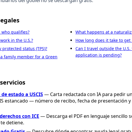
mularios del gobierno se descargan gratis.
legales
 who qualifies?
What happens at a naturaliz
ork in the U.S.?
How long does it take to get
 protected status (TPS)?
Can I travel outside the U.S
application is pending?
 a family member for a Green
servicios
 de estado a USCIS
— Carta redactada con IA para pedir un
IS estancado — número de recibo, fecha de presentación y
 derechos con ICE
— Descarga el PDF en lenguaje sencillo s
 te detiene.
ado Gratis
— Descubre dónde encontrar ayuda legal gratui