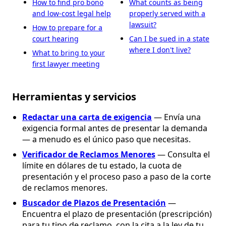
How to find pro bono
What counts as being
and low-cost legal help
properly served with a
lawsuit?
How to prepare for a
court hearing
Can I be sued in a state
where I don't live?
What to bring to your
first lawyer meeting
Herramientas y servicios
Redactar una carta de exigencia
— Envía una
exigencia formal antes de presentar la demanda
— a menudo es el único paso que necesitas.
Verificador de Reclamos Menores
— Consulta el
límite en dólares de tu estado, la cuota de
presentación y el proceso paso a paso de la corte
de reclamos menores.
Buscador de Plazos de Presentación
—
Encuentra el plazo de presentación (prescripción)
para tu tipo de reclamo, con la cita a la ley de tu